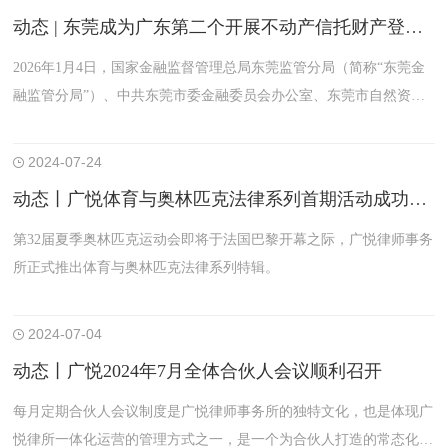
践经验。
动态 | 东莞成为广东第二个开展不动产信托财产登记试点
2026年1月4日，国家金融监督管理总局东莞监管分局（简称“东莞金
融监管分局”）、中共东莞市委金融委员会办公室、东莞市自然资源
局、东莞市不动产登记中心、国家税务总局东莞市税务局五部门联合
印发《关于开展不动产信托财产登记试点工作的通知》(简称《通
2024-07-24
知》)，标志着这一创新试点在东莞正式进入实施阶段。
动态丨广悦体育与奥林匹克法律系列首期活动成功举办
第32届夏季奥林匹克运动会即将于法国巴黎开幕之际，广悦律师事务
所正式推出体育与奥林匹克法律系列特辑。
2024-07-04
动态丨广悦2024年7月全体合伙人会议顺利召开
每月定期合伙人会议制度是广悦律师事务所的独特文化，也是体现广
悦律所一体化运营的管理方式之一，是一个为合伙人打造的常态化交