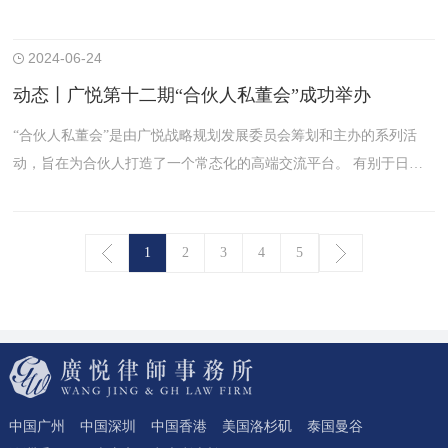
流平台，共商律所的发展、共同交流业务和管理经验，促进合伙人相
互了解，提升合伙人凝聚力，传承广悦价值观，践行一体化理念。
2024-06-24
动态丨广悦第十二期“合伙人私董会”成功举办
“合伙人私董会”是由广悦战略规划发展委员会筹划和主办的系列活
动，旨在为合伙人打造了一个常态化的高端交流平台。 有别于日常
合伙人会议的“大会模式”，合伙人私董会将采取“小会模式”，以“小
型会议、一人主讲、多人头脑风暴“的形式开展，话题含金量十足，
互动更加丰富频繁，充分让合伙人聊深、聊透，激发新灵感和新思
1
2
3
4
5
路。 广悦期待，以“合伙人私董会”的创新形式提高合伙人之间交流
的质量，汇聚合伙人的集体智慧，为律所和合伙人实现高质量发展赋
能。
中国广州
中国深圳
中国香港
美国洛杉矶
泰国曼谷