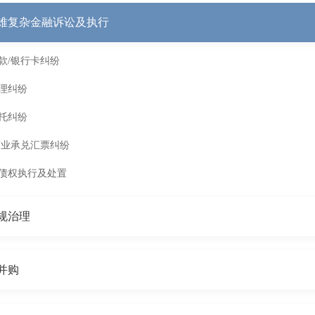
难复杂金融诉讼及执行
款/银行卡纠纷
理纠纷
托纠纷
商业承兑汇票纠纷
债权执行及处置
规治理
并购