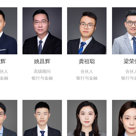
炳辉
姚昌辉
龚祖聪
梁荣
伙人
高级顾问
合伙人
合伙
金融
银行与金融
银行与金融
银行与