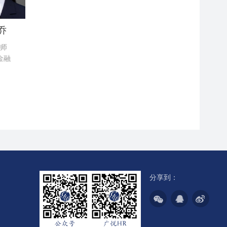
乔
师
金融
分享到：