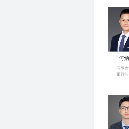
何
高级合
银行与